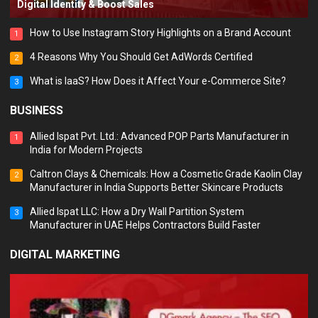
Digital Identity & Boost Sales
How to Use Instagram Story Highlights on a Brand Account
1
4 Reasons Why You Should Get AdWords Certified
2
What is IaaS? How Does it Affect Your e-Commerce Site?
3
BUSINESS
Allied Ispat Pvt. Ltd.: Advanced POP Parts Manufacturer in
1
India for Modern Projects
Caltron Clays & Chemicals: How a Cosmetic Grade Kaolin Clay
2
Manufacturer in India Supports Better Skincare Products
Allied Ispat LLC: How a Dry Wall Partition System
3
Manufacturer in UAE Helps Contractors Build Faster
DIGITAL MARKETING