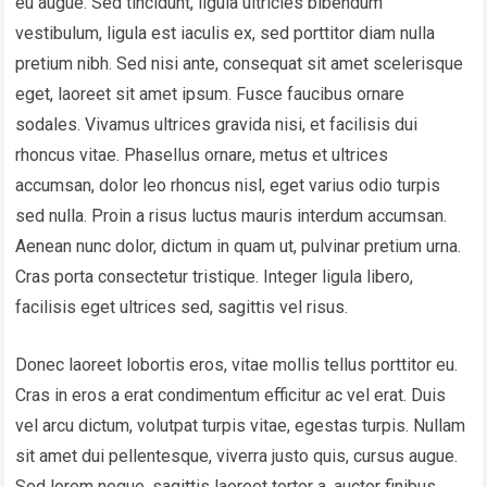
eu augue. Sed tincidunt, ligula ultricies bibendum
vestibulum, ligula est iaculis ex, sed porttitor diam nulla
pretium nibh. Sed nisi ante, consequat sit amet scelerisque
eget, laoreet sit amet ipsum. Fusce faucibus ornare
sodales. Vivamus ultrices gravida nisi, et facilisis dui
rhoncus vitae. Phasellus ornare, metus et ultrices
accumsan, dolor leo rhoncus nisl, eget varius odio turpis
sed nulla. Proin a risus luctus mauris interdum accumsan.
Aenean nunc dolor, dictum in quam ut, pulvinar pretium urna.
Cras porta consectetur tristique. Integer ligula libero,
facilisis eget ultrices sed, sagittis vel risus.
Donec laoreet lobortis eros, vitae mollis tellus porttitor eu.
Cras in eros a erat condimentum efficitur ac vel erat. Duis
vel arcu dictum, volutpat turpis vitae, egestas turpis. Nullam
sit amet dui pellentesque, viverra justo quis, cursus augue.
Sed lorem neque, sagittis laoreet tortor a, auctor finibus